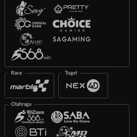
Race
Togel
Olahraga