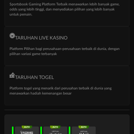
Sportsbook Gaming Platform Terbaik menawarkan lebih banyak game,
odds yang lebih tinggi, dan menyediakan pilihan yang lebih banyak
untuk pemain.
TARUHAN LIVE KASINO
Platform Pilihan bagi perusahaan-perusahaan terbaik di dunia, dengan
pilihan variasi game terbanyak
TARUHAN TOGEL
Platform togel yang menarik dari perusahan terbaik di dunia yang
menawarkan hadiah kemenangan besar