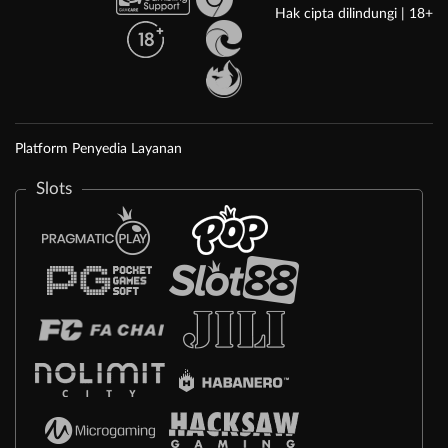
Hak cipta dilindungi | 18+
Platform Penyedia Layanan
Slots