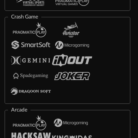
Crash Game
Arcade