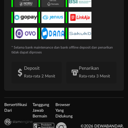
* Selama bank maintenance dan bank offline deposit dan penarikan
tidak dapat diproses
Deposit
Penarikan
Rata-rata 2 Menit
Rata-rata 3 Menit
Bersertifikasi
Tanggung
Browser
Dari
Jawab
Yang
Bermain
Didukung
©2026 DEWABANDAR.