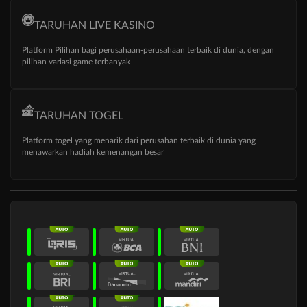
TARUHAN LIVE KASINO
Platform Pilihan bagi perusahaan-perusahaan terbaik di dunia, dengan
pilihan variasi game terbanyak
TARUHAN TOGEL
Platform togel yang menarik dari perusahan terbaik di dunia yang
menawarkan hadiah kemenangan besar