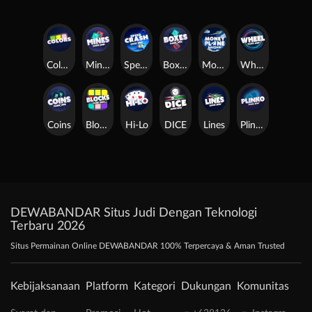
Colors
Mines
Speed Crash
Boxes
Moneyplane
Wheel
Coins
Blocks
Hi-Lo
DICE
Lines
Plinko
DEWABANDAR Situs Judi Dengan Teknologi
Terbaru 2026
Situs Permainan Online DEWABANDAR 100% Terpercaya & Aman Trusted
Kebijaksanaan
Platform
Kategori
Dukungan
Komunitas