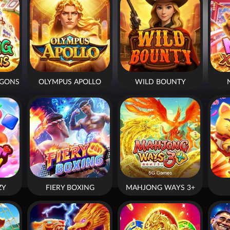
AGONS
OLYMPUS APOLLO
WILD BOUNTY
ZY
FIERY BOXING
MAHJONG WAYS 3+