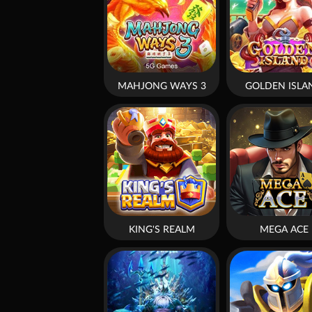
MAHJONG WAYS 3
GOLDEN ISLA
KING'S REALM
MEGA ACE