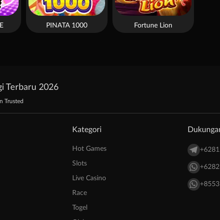
E
PINATA 1000
Fortune Lion
i Terbaru 2026
 Trusted
Kategori
Dukunga
Hot Games
+6281
Slots
+6282
Live Casino
+8553
Race
Togel