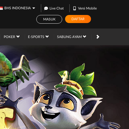
BHS INDONESIA
Live Chat
Versi Mobile
DAFTAR
MASUK
PROMOSI
POKER
E-SPORTS
SABUNG AYAM