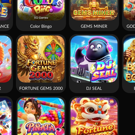
ANCE
Color Bingo
GEMS MINER
GOD
R
FORTUNE GEMS 2000
DJ SEAL