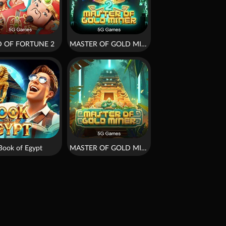
 OF FORTUNE 2
MASTER OF GOLD MINER 2
Book of Egypt
MASTER OF GOLD MINER