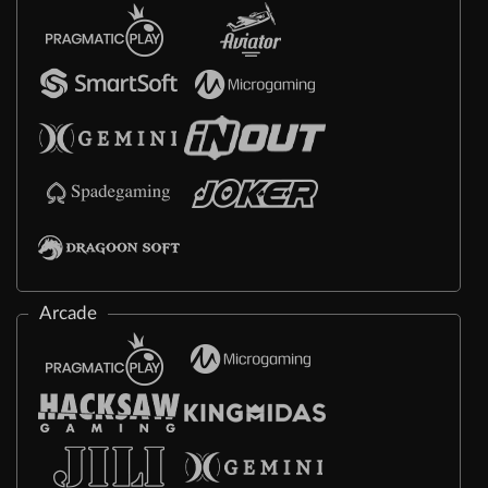
Arcade