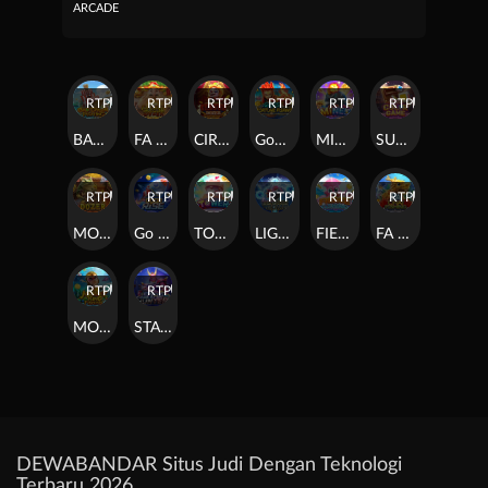
ARCADE
RTP
94%
RTP
87%
RTP
86%
RTP
81%
RTP
81%
RTP
84%
BAO CHUAN FISHING
FA CHAI DOZER
CIRCUS DOZER
Gods Fortune Fishing
MINES
SUPER COLOR GAME
RTP
86%
RTP
85%
RTP
92%
RTP
84%
RTP
91%
RTP
88%
MONEY TREE DOZER
Go Go Rise
TOWER
LIGHTNING BOMB
FIERCE FISHING
FA CHAI FISHING
RTP
85%
RTP
79%
MONKEY KING FISHING
STAR HUNTER
DEWABANDAR Situs Judi Dengan Teknologi
Terbaru 2026