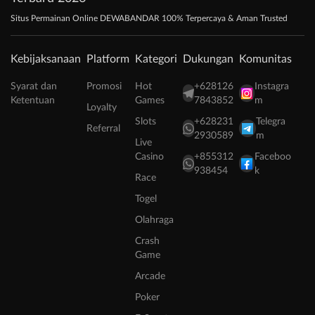
Situs Permainan Online DEWABANDAR 100% Terpercaya & Aman Trusted
Kebijaksanaan
Platform
Kategori
Dukungan
Komunitas
Syarat dan
Promosi
Hot
+628126
Instagra
Ketentuan
Games
7843852
m
Loyalty
Slots
+628231
Telegra
Referral
2930589
m
Live
Casino
+855312
Faceboo
938454
k
Race
Togel
Olahraga
Crash
Game
Arcade
Poker