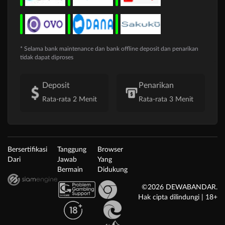
* Selama bank maintenance dan bank offline deposit dan penarikan
tidak dapat diproses
Deposit
Penarikan
Rata-rata 2 Menit
Rata-rata 3 Menit
Bersertifikasi
Tanggung
Browser
Dari
Jawab
Yang
Bermain
Didukung
©2026 DEWABANDAR.
Hak cipta dilindungi | 18+