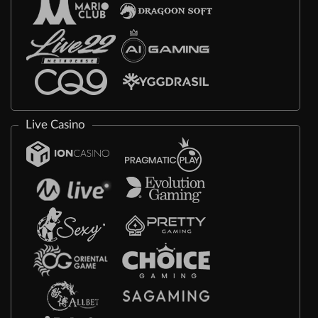
Live Casino