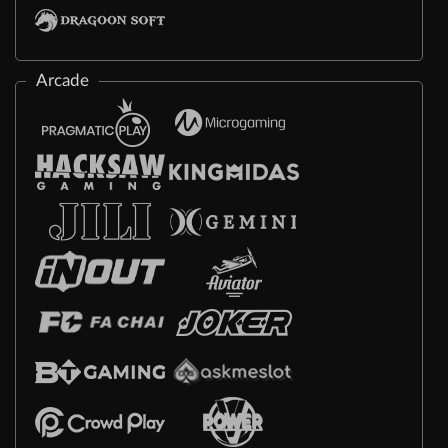
Arcade