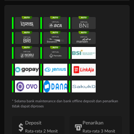
* Selama bank maintenance dan bank offline deposit dan penarikan
tidak dapat diproses
Deposit
Penarikan
Rata-rata 2 Menit
Rata-rata 3 Menit