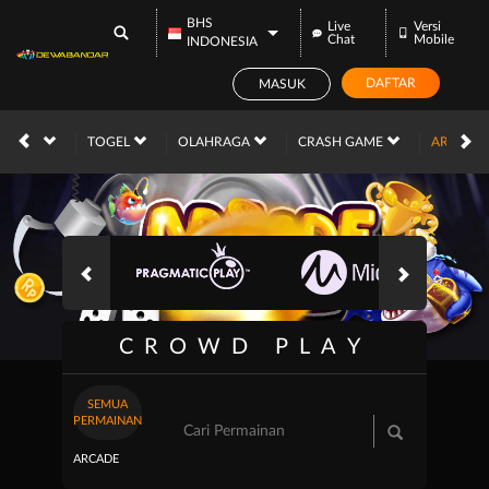
BHS
Live
Versi
Chat
Mobile
INDONESIA
DAFTAR
MASUK
RACE
TOGEL
OLAHRAGA
CRASH GAME
ARCADE
CROWD PLAY
SEMUA
PERMAINAN
ARCADE