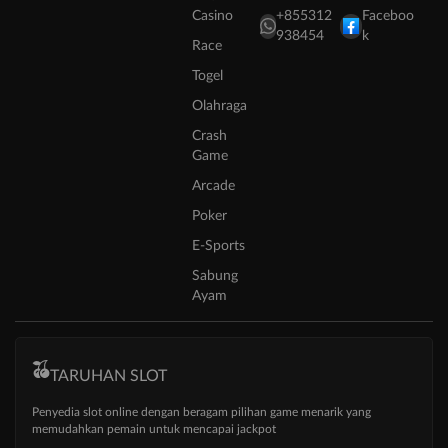
Casino
+855312
Faceboo
938454
k
Race
Togel
Olahraga
Crash
Game
Arcade
Poker
E-Sports
Sabung
Ayam
TARUHAN SLOT
Penyedia slot online dengan beragam pilihan game menarik yang
memudahkan pemain untuk mencapai jackpot