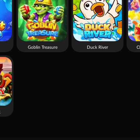
h
Goblin Treasure
Duck River
C
g