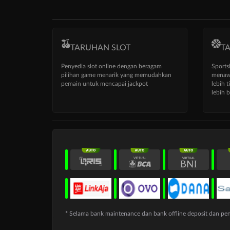
TARUHAN SLOT
T
Penyedia slot online dengan beragam
Sports
pilihan game menarik yang memudahkan
menawa
pemain untuk mencapai jackpot
lebih 
lebih 
* Selama bank maintenance dan bank offline deposit dan pen