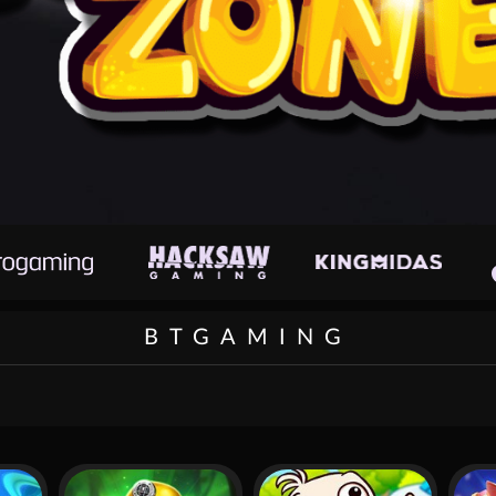
BTGAMING