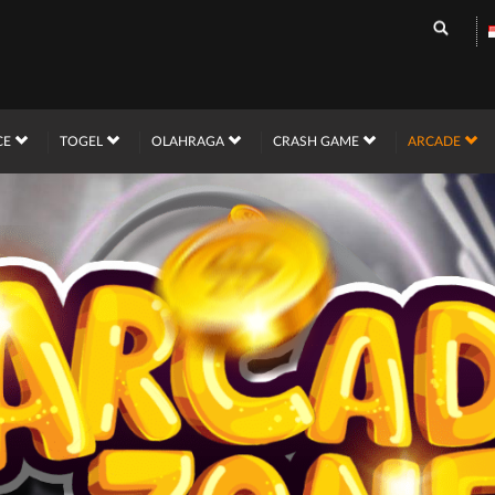
CE
TOGEL
OLAHRAGA
CRASH GAME
ARCADE