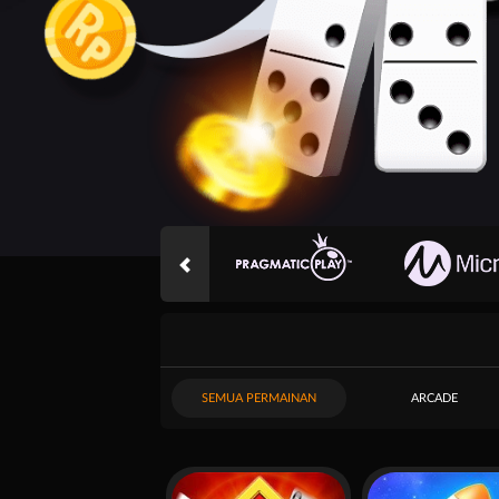
SEMUA PERMAINAN
ARCADE