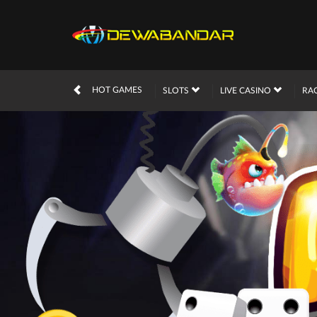
HOT GAMES
SLOTS
LIVE CASINO
RA