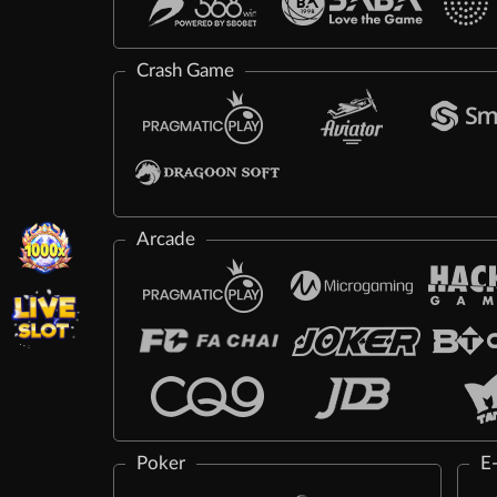
Crash Game
Arcade
Poker
E