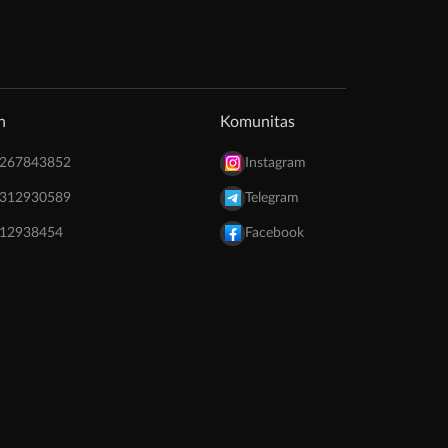
n
Komunitas
267843852
Instagram
312930589
Telegram
12938454
Facebook