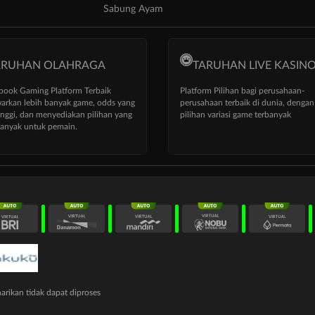
Sabung Ayam
ARUHAN OLAHRAGA
TARUHAN LIVE KASIN
book Gaming Platform Terbaik
Platform Pilihan bagi perusahaan-
rkan lebih banyak game, odds yang
perusahaan terbaik di dunia, dengan
tinggi, dan menyediakan pilihan yang
pilihan variasi game terbanyak
banyak untuk pemain.
arikan tidak dapat diproses