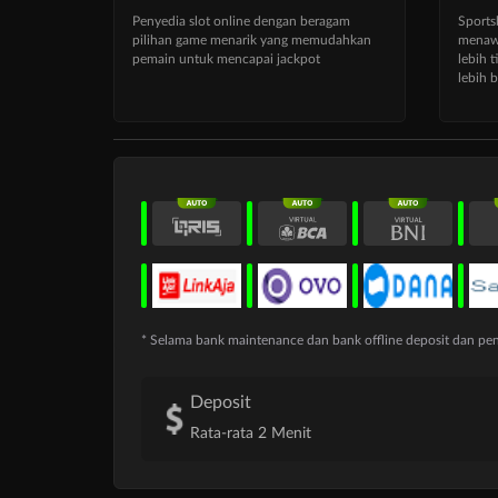
Penyedia slot online dengan beragam
Sports
pilihan game menarik yang memudahkan
menawa
pemain untuk mencapai jackpot
lebih 
lebih 
* Selama bank maintenance dan bank offline deposit dan pen
Deposit
Rata-rata 2 Menit