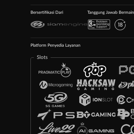
Bersertifikasi Dari
Tanggung Jawab Bermain
Platform Penyedia Layanan
Slots