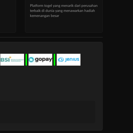
Platform togel yang menarik dari perusahan
terbaik di dunia yang menawarkan hadiah
kemenangan besar