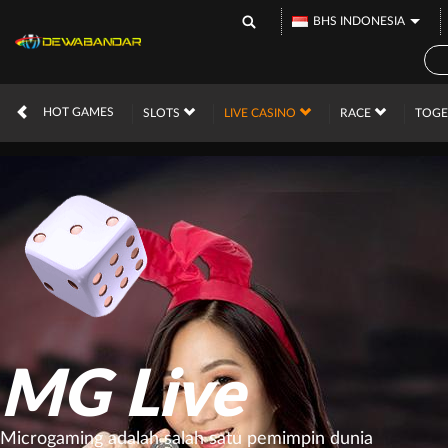
BHS INDONESIA
HOT GAMES
SLOTS
LIVE CASINO
RACE
TOG
MG Live
Microgaming adalah salah satu pemimpin dunia