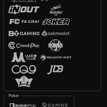
Poker