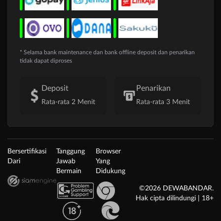
* Selama bank maintenance dan bank offline deposit dan penarikan
tidak dapat diproses
Deposit
Penarikan
Rata-rata 2 Menit
Rata-rata 3 Menit
Bersertifikasi
Tanggung
Browser
Dari
Jawab
Yang
Bermain
Didukung
©2026 DEWABANDAR.
Hak cipta dilindungi | 18+